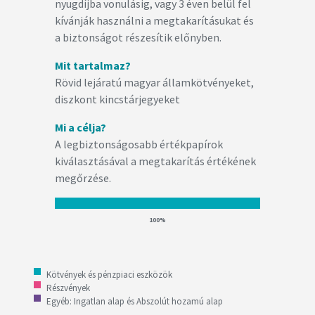
nyugdíjba vonulásig, vagy 3 éven belül fel
kívánják használni a megtakarításukat és
a biztonságot részesítik előnyben.
Mit tartalmaz?
Rövid lejáratú magyar államkötvényeket,
diszkont kincstárjegyeket
Mi a célja?
A legbiztonságosabb értékpapírok
kiválasztásával a megtakarítás értékének
megőrzése.
100%
Kötvények és pénzpiaci eszközök
Részvények
Egyéb: Ingatlan alap és Abszolút hozamú alap