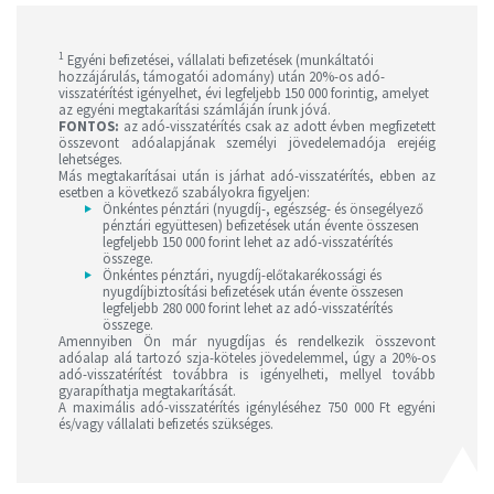
1
Egyéni befizetései, vállalati befizetések (munkáltatói
hozzájárulás, támogatói adomány) után 20%-os adó-
visszatérítést igényelhet, évi legfeljebb 150 000 forintig, amelyet
az egyéni megtakarítási számláján írunk jóvá.
FONTOS:
az adó-visszatérítés csak az adott évben megfizetett
összevont adóalapjának személyi jövedelemadója erejéig
lehetséges.
Más megtakarításai után is járhat adó-visszatérítés, ebben az
esetben a következő szabályokra figyeljen:
Önkéntes pénztári (nyugdíj-, egészség- és önsegélyező
pénztári együttesen) befizetések után évente összesen
legfeljebb 150 000 forint lehet az adó-visszatérítés
összege.
Önkéntes pénztári, nyugdíj-előtakarékossági és
nyugdíjbiztosítási befizetések után évente összesen
legfeljebb 280 000 forint lehet az adó-visszatérítés
összege.
Amennyiben Ön már nyugdíjas és rendelkezik összevont
adóalap alá tartozó szja-köteles jövedelemmel, úgy a 20%-os
adó-visszatérítést továbbra is igényelheti, mellyel tovább
gyarapíthatja megtakarítását.
A maximális adó-visszatérítés igényléséhez 750 000 Ft egyéni
és/vagy vállalati befizetés szükséges.