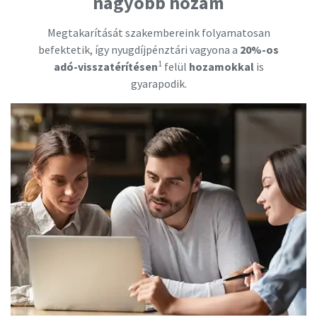
nagyobb hozam
Megtakarítását szakembereink folyamatosan
befektetik, így nyugdíjpénztári vagyona a
20%-os
1
adó-visszatérítésen
felül
hozamokkal
is
gyarapodik.