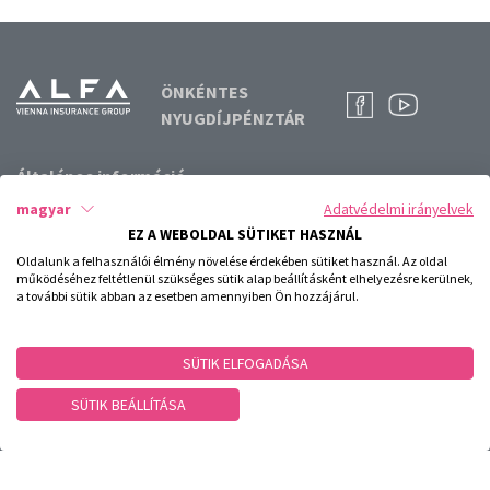
ÖNKÉNTES
NYUGDÍJPÉNZTÁR
Általános információ
magyar
Adatvédelmi irányelvek
Elérhetőségeink
EZ A WEBOLDAL SÜTIKET HASZNÁL
Információk
Oldalunk a felhasználói élmény növelése érdekében sütiket használ. Az oldal
Gyakran ismételt kérdések
működéséhez feltétlenül szükséges sütik alap beállításként elhelyezésre kerülnek,
Akciók
a további sütik abban az esetben amennyiben Ön hozzájárul.
Hírek
Karrier
SÜTIK ELFOGADÁSA
Ügyintézés
SÜTIK BEÁLLÍTÁSA
Dokumentumtár
Online ügyfélazonosítás