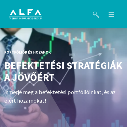
PORTFÓLIÓK ÉS HOZAMOK
BEFEKTETÉSI STRATÉGIÁK
A JÖVŐÉRT
Ismerje meg a befektetési portfólióinkat, és az
elért hozamokat!