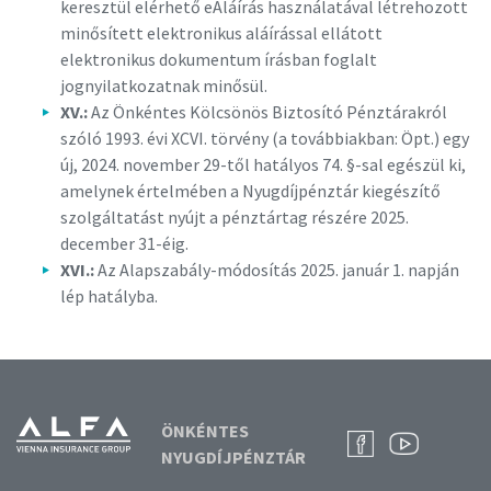
keresztül elérhető eAláírás használatával létrehozott
minősített elektronikus aláírással ellátott
elektronikus dokumentum írásban foglalt
jognyilatkozatnak minősül.
XV.:
Az Önkéntes Kölcsönös Biztosító Pénztárakról
szóló 1993. évi XCVI. törvény (a továbbiakban: Öpt.) egy
új, 2024. november 29-től hatályos 74. §-sal egészül ki,
amelynek értelmében a Nyugdíjpénztár kiegészítő
szolgáltatást nyújt a pénztártag részére 2025.
december 31-éig.
XVI.:
Az Alapszabály-módosítás 2025. január 1. napján
lép hatályba.
ÖNKÉNTES
NYUGDÍJPÉNZTÁR