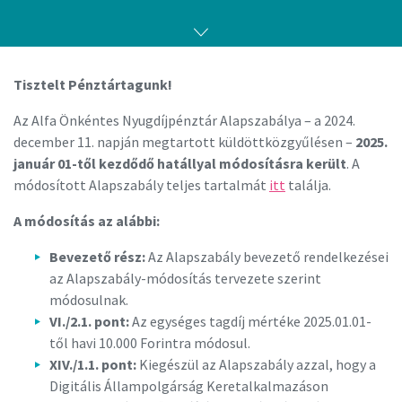
Tisztelt Pénztártagunk!
Az Alfa Önkéntes Nyugdíjpénztár Alapszabálya – a 2024.
december 11. napján megtartott küldöttközgyűlésen –
2025.
január 01-től kezdődő hatállyal módosításra került
. A
módosított Alapszabály teljes tartalmát
itt
találja.
A módosítás az alábbi:
Bevezető rész:
Az Alapszabály bevezető rendelkezései
az Alapszabály-módosítás tervezete szerint
módosulnak.
VI./
2.1. pont:
Az egységes tagdíj mértéke 2025.01.01-
től havi 10.000 Forintra módosul.
XIV./1.1. pont:
Kiegészül az Alapszabály azzal, hogy a
Digitális Állampolgárság Keretalkalmazáson