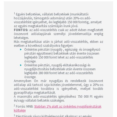
1
Egyéni befizetései, vállalati befizetések (munkáltatói
hozzájárulás, támogatói adomány) után 20%-os adó-
visszatérítést igényelhet, évi legfeljebb 150 000 forintig, amelyet
az egyéni megtakarítási számláján írunk jóvá.
FONTOS:
az adó-visszatérítés csak az adott évben megfizetett
összevont adóalapjának személyi jövedelemadója erejéig
lehetséges.
Más megtakarításai után is járhat adó-visszatérítés, ebben az
esetben a következő szabályokra figyeljen:
Önkéntes pénztári (nyugdíj-, egészség- és önsegélyező
pénztári együttesen) befizetések után évente összesen
legfeljebb 150 000 forint lehet az adó-visszatérítés
összege.
Önkéntes pénztári, nyugdíj-előtakarékossági és
nyugdíjbiztosítási befizetések után évente összesen
legfeljebb 280 000 forint lehet az adó-visszatérítés
összege.
Amennyiben Ön már nyugdíjas és rendelkezik összevont
adóalap alá tartozó szja-köteles jövedelemmel, úgy a 20%-os
adó-visszatérítést továbbra is igényelheti, mellyel tovább
gyarapíthatja megtakarítását.
A maximális adó-visszatérítés igényléséhez 750 000 Ft egyéni
és/vagy vállalati befizetés szükséges.
2
Forrás: MNB:
Stabilan 1% alatt az önkéntes nyugdíjpénztárak
költsége
3
Pénztárunk sávos költséglevonást alkalmaz az egyéni