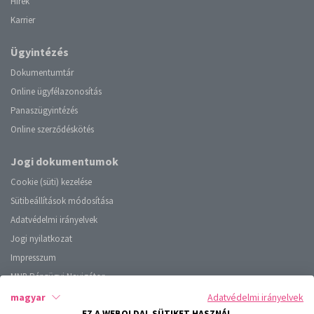
Hírek
Karrier
Ügyintézés
Dokumentumtár
Online ügyfélazonosítás
Panaszügyintézés
Online szerződéskötés
Jogi dokumentumok
Cookie (süti) kezelése
Sütibeállítások módosítása
Adatvédelmi irányelvek
Jogi nyilatkozat
Impresszum
MNB Pénzügyi Navigátor
magyar
Adatvédelmi irányelvek
Alfa
EZ A WEBOLDAL SÜTIKET HASZNÁL