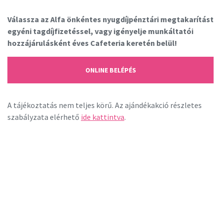
Válassza az Alfa önkéntes nyugdíjpénztári megtakarítást
egyéni tagdíjfizetéssel, vagy igényelje munkáltatói
hozzájárulásként éves Cafeteria keretén belül!
ONLINE BELÉPÉS
A tájékoztatás nem teljes körű. Az ajándékakció részletes
szabályzata elérhető
ide kattintva
.