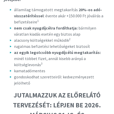
államilag támogatott megtakarítás
20%-os adó-
visszatérítéssel
: évente akár +150.000 Ft jóváírás a
1
befizetéseire
nem csak nyugdíjcélra fordíthatja:
bármilyen
váratlan kiadás esetén egy biztos alap
2
alacsony költségekkel működik
rugalmas befizetési lehetőségeket biztosít
az egyik legolcsóbb nyugdíjcélú megtakarítás:
minél többet fizet, annál kisebb arányú a
3
költséglevonás
kamatadómentes
gondoskodhat szeretteiről: kedvezményezett
jelölhető
JUTALMAZZUK AZ ELŐRELÁTÓ
TERVEZÉSÉT: LÉPJEN BE 2026.