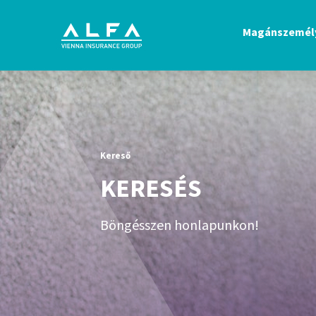
Magánszemél
Kereső
KERESÉS
Böngésszen honlapunkon!