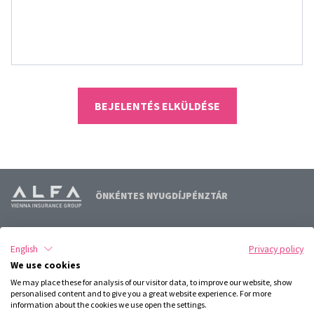
BEJELENTÉS ELKÜLDÉSE
ÖNKÉNTES NYUGDÍJPÉNZTÁR
Termékinformációk
English
Privacy policy
We use cookies
Hasznos információk
We may place these for analysis of our visitor data, to improve our website, show
personalised content and to give you a great website experience. For more
information about the cookies we use open the settings.
Jogi dokumentumok