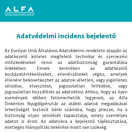
Adatvédelmi incidens bejelentő
Az Európai Unió Általános Adatvédelmi rendelete alapján az
adatkezelő köteles megfelelő technikai és szervezési
intézkedéseket tenni az adatbiztonság garantálása
érdekében. Ennek keretében az adatkezelő
kockázatértékeléseket, ellenőrzéseket végez, amelyek
ellenére bekövetkezhet az adatok véletlen, vagy jogellenes
sérülése, elvesztése, jogosulatlan felfedése, vagy
jogosulatlan hozzáférés az adatokhoz. Ahhoz, hogy az ilyen
események időben felismerhetők legyenek, az Alfa
Önkéntes Nyugdíjpénztár az alábbi adatok megadásával
lehetőséget biztosít bárki számára, hogy jelezze, ha a
biztonság olyan sérülését tapasztalja, amely személyes
adatot is érint. Az adatokra a bejelentő tájékoztatása,
esetleges hiánypótlás bekérése miatt van szükség.